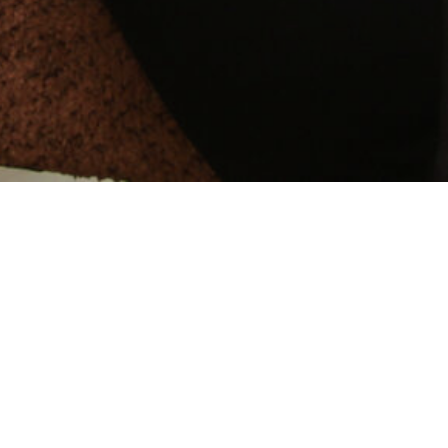
EEN WARM WELKOM VOOR
JOU:
3 PERSONAL TRAININGEN
CADEAU BIJ JE FLEXIBEL