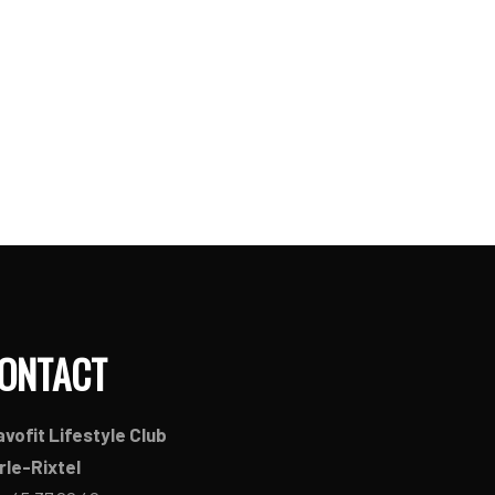
ONTACT
avofit Lifestyle Club
rle-Rixtel