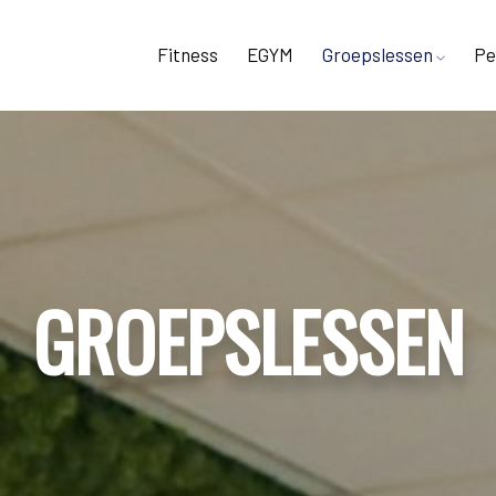
Fitness
EGYM
Groepslessen
Pe
GROEPSLESSEN