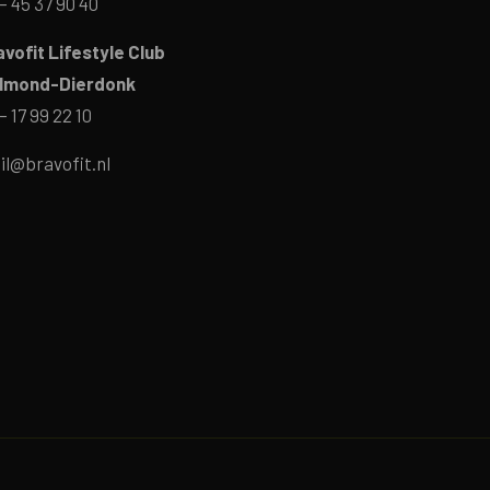
– 45 37 90 40
avofit Lifestyle Club
lmond-Dierdonk
– 17 99 22 10
il@bravofit.nl