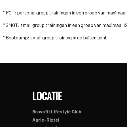
* PGT: personal group trainingen in een groep van maximaal
* SMGT: small group trainingen in een groep van maximaal 1
* Bootcamp: small group training in de buitenlucht
LOCATIE
Bravofit Lifestyle Club
Aarle-Rixtel